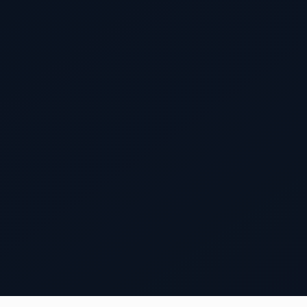
关注我们
联系我
友情链接：