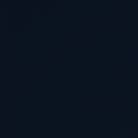
有评论，来抢沙发吧~