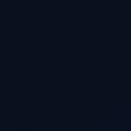
球与升班马阿贾克斯篮球AJ克斯篮球上演史诗级
最近两场比赛更展现出韧性对阵布雷斯特时02
甲 尼斯 VS。
昨天多特拼得很凶，但面对凯恩双响，基米
的
hth体育官方入口
关键阶段，身后利物浦紧追