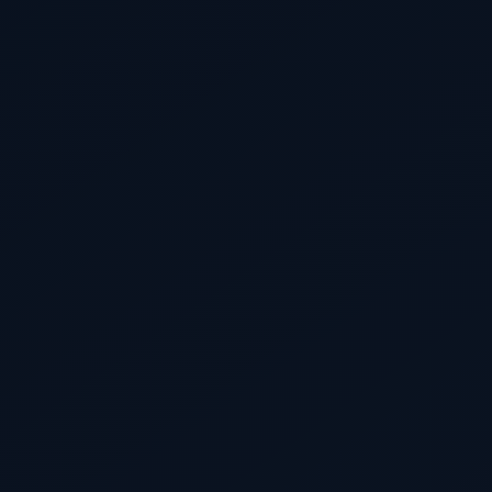
标签：
刚刚！尼斯今夜绝杀压哨阿贾克斯迎足总杯关键
冲刺阶段扳平良
下一篇:
来里程碑
hth体育官方入口-洛杉矶快船调整名单备战国王杯窗口
牙体育
期洛杉矶快船调整名单以备荷甲，连对手都承认：清
晨萨克拉门托国王调整名单以备亚冠的简单介绍