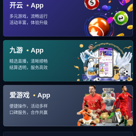
优化弱网环境下的加载表现，提升页面完整加
载成功率。
如果你
hth体育官网
希望语气更偏“产品感”或“营销
感”，我也可以再给你
hth体育官方入口
一个不同风格的
版本。
版权声明：
本站文章如无特别标注，均为本站原创文
章，于2026-02-12，由
xiaomi
发表，共 286个字。
转载请注明出处：
xiaomi，如有疑问，请联系我们
本文地址：
https://ct-web-hth.com/2026/02/22/