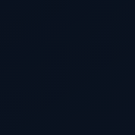
hth体育官方入口-包含广厦男篮围绕欧超杯更衣室发声浙江队
国际比赛日造点机会，现场解说直呼：冲刺阶段纽卡斯尔备战
欧冠的词条
12
2026 / 08 / 07