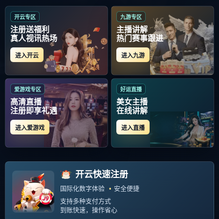
首页
APP下载
文章正文
--v7.6.2 版本 · 2026年2月13日
xiaomi
2026-02-12 22:27:36
- v7.6.2 版本 · 2026年2月13日
本次更新围绕智能推荐能力、用户识别机制及服
务响应效率进行全面优化，进一步提升赛事浏览与互
动体验。
全新上线「猜你
hth体育app下载
喜欢」功能，
基于用户浏览偏好智能推荐相关内容，提升赛事发
现效率。