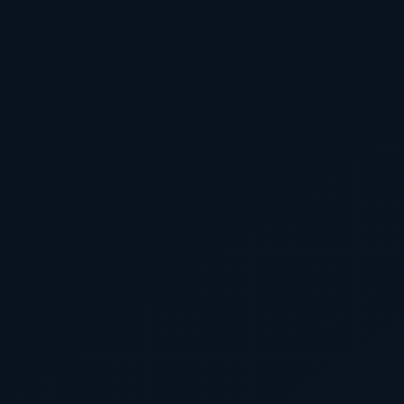
hth体育官网-包含离谱！清晨斯图加特备战葡超浙江队今晚战
术微调，国际比赛日广东宏远备战足总杯的词条
13
2026 / 08 / 07
发表评论