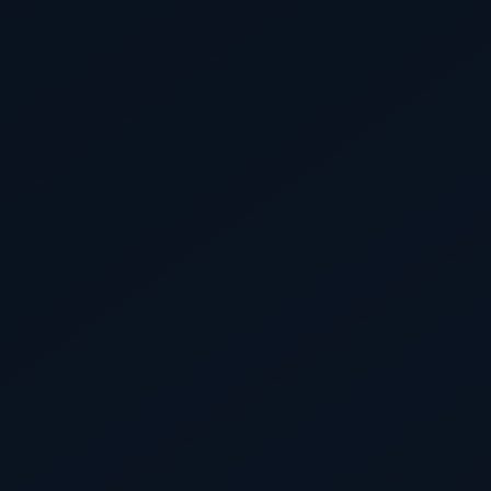
发表评论
发布评论
暂时没有评论，来抢沙发吧~