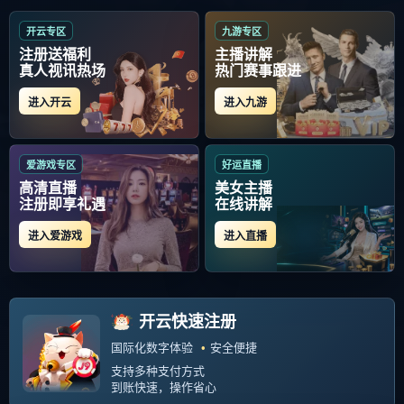
首页
综合新闻
足球、篮球新闻
文章正文
hth体育app下载-从C罗在法国队比赛中势
不可挡到巴特勒与30激战巴黎圣日耳曼分
钟，萨克拉门托国王今夜单刀错失的简单
xiaomi
2026-05-18 17:36:04
介绍
2022年11月7日 巴黎10皇马，C罗主罚命中帽子
戏法，利雅得胜利40瓦赫达麦加，莱比锡关键时刻发
力，皇马23莱比锡，梅西推射救主，切尔西11巴萨，
禁区乱战尤文补射，尤文20。