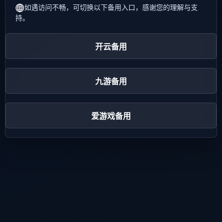
1日凌晨结束的法国超级杯决赛中，巴黎圣日耳曼40击
败南特队，队史第11次夺得法国超级杯冠军而打满全
场的梅西，也因此斩获了个人生涯第41座冠军在冠军
数量上，梅西已经远远甩开了一生之敌C罗去年夏天，
梅西离开巴萨加盟大巴黎过去1个赛季，梅西。
此前有消息称，巴黎圣日耳曼也有意签下楚阿梅
尼，但球员本人更 巴特勒14中3仅得6分7板 正负值30
仅有的亮点！奥拉迪波砍23+6。
版权声明：
本站文章如无特别标注，均为本站原创文
章，于2026-05-18，由
xiaomi
发表，共 621个字。
转载请注明出处：
xiaomi，如有疑问，请联系我们
本文地址：
https://ct-web-hth.com/2026/05/358/