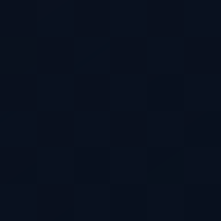
所以说我看好尤文图斯 摩纳哥 马德里竞技 拜仁慕尼
黑。 这场比赛拜仁逆转！比分1-21-3
陌北
今晚到底是“马德里双雄”还是“马德里双熊”？
让我们拭目以待，皇马负＋马竞平，2串1，二十倍！
雄起！！红起！！
Sun's King
今晚欧冠看好双下盘 莱切不败比分1:01:1 皇
马坐镇主场迎战宇宙仁 第一场莱万多夫斯基没有上 本
场看好3球分胜负 但是我更想博比分1:2拜仁胜个人看
法 我有阴谋论 大家仅供参考[坏笑]
王森