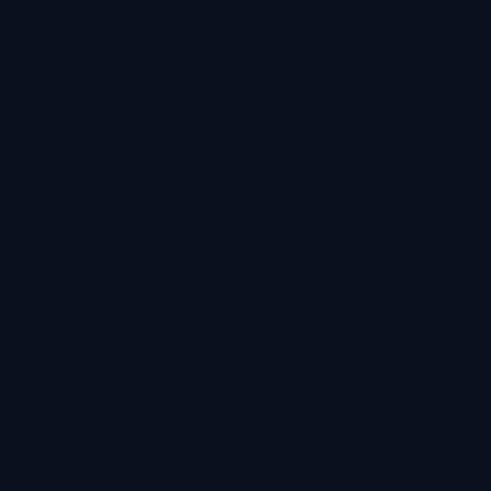
JunRen
好久没来了，这种比赛看赔率都是假的。上
一轮欧冠尤文图斯大胜是已经想到的，马德里竞技经
典的1-0比分也是意料之中。但是这拜仁和多特双双在
自己家门口输球，加上赔率的倒向真的始料未及。 回
归主题这场欧冠上的经典大战，皇马联赛可谓顺风顺
水冠军俨然是囊中之物，而且上一场联赛强大的板凳
深度也看出来皇马是强队中的强队，相信未来十年是
皇马的。在巴萨联赛欧冠双双接近折戟的情况下皇马
境遇过于好。加上上一轮客场击败拜仁，回到主场好
像晋级已经板上钉钉。正是因为众多利好的情况下，
在欧冠这个功利足球的赛场上，利是重中之重，西甲
德甲法甲意甲各有一支队进入4强是欧足联所期待的，