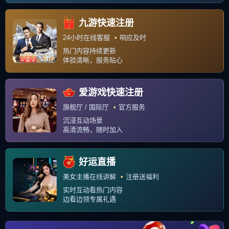
确定性因素。个人只能从盘口推测，两队实力和历史
荣誉上，都是
hth体育官网
联赛和乃至星球顶级豪门队
伍，亚盘初开平手盘口，即时部分菠菜盘口强升平半
高水，又反复退为平手，首先从盘口上分析实力，拜
仁已胜，拜仁首轮开半球强势水位，虽然输球，客场
对阵银河战舰，盘面上却依然强势。从欧冠近年荣誉
和对阵心理优势上，皇马占据绝对上风，在天时、地
利情况下，皇马给出盘口过于疲软。加之欧指分胜负
指向。个人虽钟爱c罗，但盘口拜仁已经胜出，大胆博
负
干点人事
昨天瑞超集体哑火，只命中3串1，今日前3场
热门，投注热度胶着，001负，但穿不穿盘，从目前盘