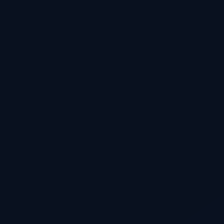
菜花
个人推荐02胜，03负，06胜，07负，4串1，
根据情况倍投，怕错可4串11倍投，不建议复选，今天
比赛比较好大，希望大家红单收米
傅钰
让他们去买欧冠，推荐另外两场，006主负，
求稳让负，008主胜，搏让胜
执着.下一站幸福
今天说下003客队拜仁，老牌强队实力雄厚，