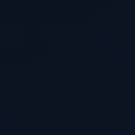
发布评论
暂时没有评论，来抢沙发吧~
关注我们