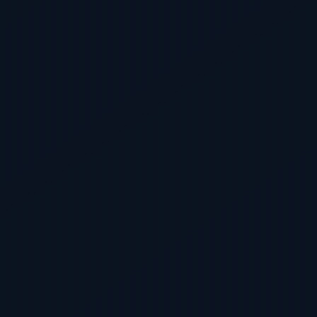
力不够，不利于客胜的分散，排除客胜。推荐莱切斯
特城让胜，博胜。这次不中会停一段时间，不想害大
家。
一辈子的幸福
拜仁防守还是不错的，赢盘[拳头]，[拳头][拳
头][拳头][庆祝][庆祝]
皮皮陈
01@让10 02@让303 @2.3球 2:11:2 分胜负
04 @让10 05@2.3球06@10 07@0 08@3 试试水，
[微笑][微笑]
曾先生丶