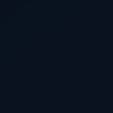
是五五开，说了这么多，想表达一个观点，本场开盘
公平合理，没所谓哪方更热，无需猜临场哪方更热。
本赛季有没有莱万的拜仁我觉得是两个队，第一回合
输球也是因为这个。另一边皇马联赛连续续命，从另
一个角度看，也是近况不佳的体现，运气总有用完的
那一天，我之前一直说强强相遇主场优势无限大，但
本场我认为两队实力差了半级，本场我看好拜仁客场
翻盘出线。博单负。单场2.54倍。也可以再串拉努斯
或者大巴黎的蚊子肉。祝红[微笑]