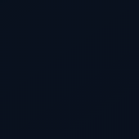
挂。好了写了一堆话，直接去结果。001 梅斯让胜，
喜欢的人可以博平。002 欧足联打压英超多年，英超
经济状况却越来越好，完全有一种管你谁夺欧冠，我
看我的英超意思。欧足联背后自然有不少利益方的压
力，英超全球那么多球迷，最重要的欧冠8强/4强，却
没有韭菜可以割。那不行。马竞现在盘口做得过热。
绝对有虚构。自从狐狸英超5年胜稳稳保级后，现在英
超2个客场仅拿1分，大有为了这场留力的嫌疑。反正
下赛季进不了欧战，今天拼全力，胜出进4强就是白花
花的奖金。002 让胜 单挑胜。003 皇马这场现在虽说
大家都会看皇马主不败，但是热的是热的是拜仁，题
材很多，什么莱万皇马克星复出，狐媚复出，拜仁复
仇，佩佩伤停等等。通常大热比赛吸金全球，最后都
是平顶出资金两边走。亚盘初盘平手，后升平半，上