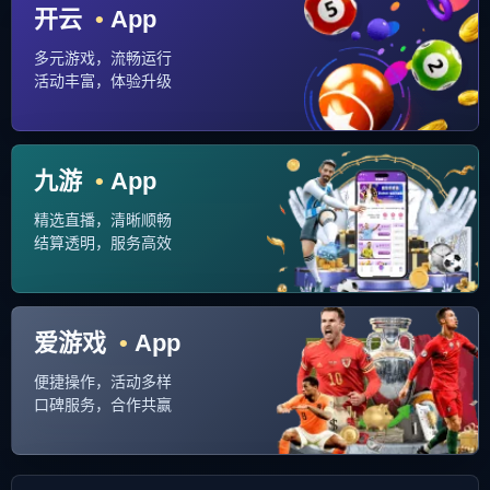
口看，似乎偏浅，大巴黎赢球输盘！让球胜平，002让
胜，平，比分1:
hth体育官方入口
1，莱城上半场1球领
先，下半场马竞扳平，003平负，让负较稳，莱万上
场，皇马难赢，看好比分1:
hth体育app下载
1，1:2，
004博尔顿今胜即可稳升，胜，005平负，让负稳！
006胜平、007胜平，008胜，综合推荐004胜、008胜
2串1，B单004胜、005让负2串1，C单003平负、
005让负2串1，D单博单001让胜平、002平、003让
负、004胜、005平负、006胜平、008胜7x120，祝
红单??????????
赵国骑兵
其实昨天看到003开出的赔率时就吓我一跳，
在皇马客场先胜的情况下，开出一个232的赔率，根本