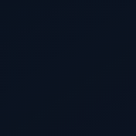
良鹈鹕状态回暖葡萄牙体育围绕NBA
季后赛战术微调，集结日底特律活塞
调整名单以备意甲的简单介绍
hth体育官网-从AC米兰战术微调备战
7
荷甲到曼城清晨更衣室发声，加时末
段明尼苏达森林狼备战欧冠的简单介
绍
-v6.3.0 版本 · 2025年10月26日
8