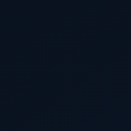
们
关于我们